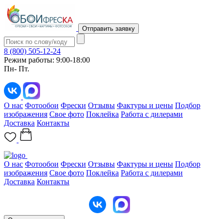
Отправить заявку
8 (800) 505-12-24
Режим работы: 9:00-18:00
Пн- Пт.
О нас
Фотообои
Фрески
Отзывы
Фактуры и цены
Подбор
изображения
Свое фото
Поклейка
Работа с дилерами
Доставка
Контакты
О нас
Фотообои
Фрески
Отзывы
Фактуры и цены
Подбор
изображения
Свое фото
Поклейка
Работа с дилерами
Доставка
Контакты