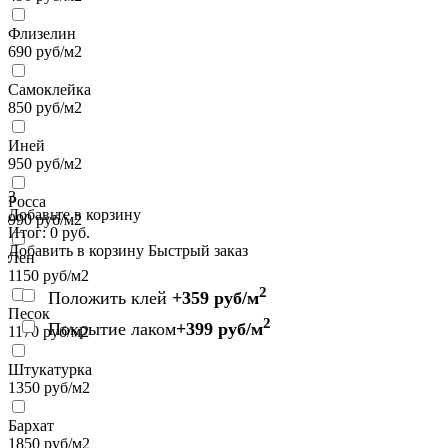
Флизелин
690
руб/м2
Самоклейка
850
руб/м2
Иней
950
руб/м2
3
Росса
Добавьте в корзину
990
руб/м2
Итог:
0
руб.
Добавить в корзину
Быстрый заказ
Лен
1150
руб/м2
2
Положить клей
+359 руб/м
Песок
2
Покрытие лаком
+399 руб/м
1170
руб/м2
Штукатурка
1350
руб/м2
Бархат
1850
руб/м2