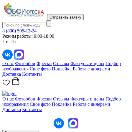
Отправить заявку
8 (800) 505-12-24
Режим работы: 9:00-18:00
Пн- Пт.
О нас
Фотообои
Фрески
Отзывы
Фактуры и цены
Подбор
изображения
Свое фото
Поклейка
Работа с дилерами
Доставка
Контакты
О нас
Фотообои
Фрески
Отзывы
Фактуры и цены
Подбор
изображения
Свое фото
Поклейка
Работа с дилерами
Доставка
Контакты