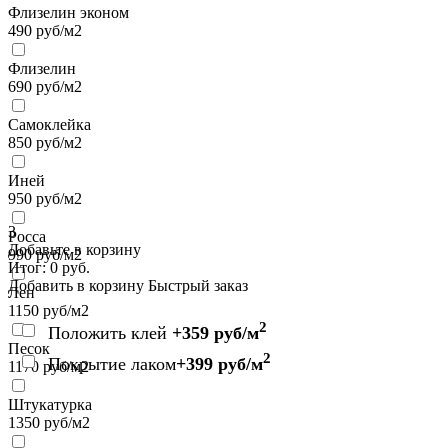
Флизелин эконом
490
руб/м2
Флизелин
690
руб/м2
Самоклейка
850
руб/м2
Иней
950
руб/м2
3
Росса
Добавьте в корзину
990
руб/м2
Итог:
0
руб.
Добавить в корзину
Быстрый заказ
Лен
1150
руб/м2
2
Положить клей
+359 руб/м
Песок
2
Покрытие лаком
+399 руб/м
1170
руб/м2
Штукатурка
1350
руб/м2