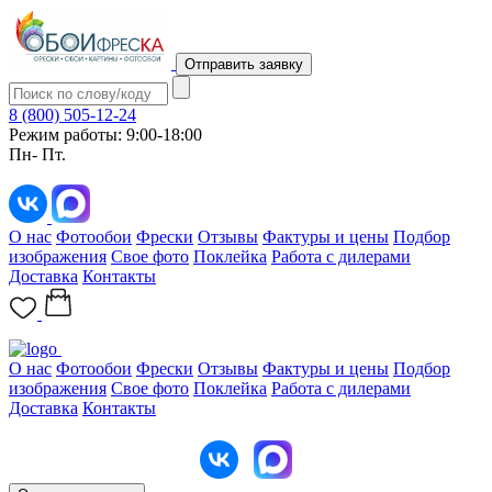
Отправить заявку
8 (800) 505-12-24
Режим работы: 9:00-18:00
Пн- Пт.
О нас
Фотообои
Фрески
Отзывы
Фактуры и цены
Подбор
изображения
Свое фото
Поклейка
Работа с дилерами
Доставка
Контакты
О нас
Фотообои
Фрески
Отзывы
Фактуры и цены
Подбор
изображения
Свое фото
Поклейка
Работа с дилерами
Доставка
Контакты