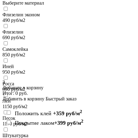
Выберите материал
Флизелин эконом
490
руб/м2
Флизелин
690
руб/м2
Самоклейка
850
руб/м2
Иней
950
руб/м2
3
Росса
Добавьте в корзину
990
руб/м2
Итог:
0
руб.
Добавить в корзину
Быстрый заказ
Лен
1150
руб/м2
2
Положить клей
+359 руб/м
Песок
2
Покрытие лаком
+399 руб/м
1170
руб/м2
Штукатурка