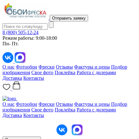
Отправить заявку
8 (800) 505-12-24
Режим работы: 9:00-18:00
Пн- Пт.
О нас
Фотообои
Фрески
Отзывы
Фактуры и цены
Подбор
изображения
Свое фото
Поклейка
Работа с дилерами
Доставка
Контакты
О нас
Фотообои
Фрески
Отзывы
Фактуры и цены
Подбор
изображения
Свое фото
Поклейка
Работа с дилерами
Доставка
Контакты