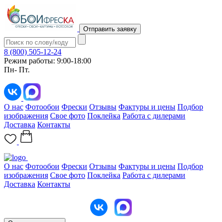
Отправить заявку
8 (800) 505-12-24
Режим работы: 9:00-18:00
Пн- Пт.
О нас
Фотообои
Фрески
Отзывы
Фактуры и цены
Подбор
изображения
Свое фото
Поклейка
Работа с дилерами
Доставка
Контакты
О нас
Фотообои
Фрески
Отзывы
Фактуры и цены
Подбор
изображения
Свое фото
Поклейка
Работа с дилерами
Доставка
Контакты