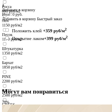
3
Росса
Добавьте в корзину
990
руб/м2
Итог:
0
руб.
Добавить в корзину
Быстрый заказ
Лен
1150
руб/м2
2
Положить клей
+359 руб/м
Песок
2
Покрытие лаком
+399 руб/м
1170
руб/м2
Штукатурка
1350
руб/м2
Бархат
1850
руб/м2
PINE
2200
руб/м2
Могут вам понравиться
GRIT
2500
руб/м2
70%
GREES
2500
руб/м2