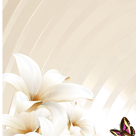
VELOURS
2700
руб/м2
VENTO
3700
руб/м2
BRISE
4100
руб/м2
CARRETO
4500
руб/м2
KROSTA
4800
руб/м2
STRADO
6500
руб/м2
Подробнее о материалах