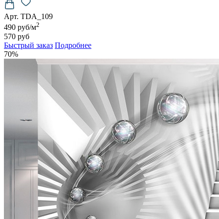
Арт. TDA_109
2
490 руб/м
570 руб
Быстрый заказ
Подробнее
70%