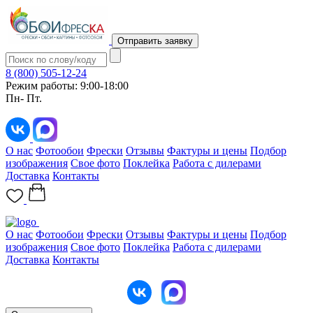
Отправить заявку
8 (800) 505-12-24
Режим работы: 9:00-18:00
Пн- Пт.
О нас
Фотообои
Фрески
Отзывы
Фактуры и цены
Подбор
изображения
Свое фото
Поклейка
Работа с дилерами
Доставка
Контакты
О нас
Фотообои
Фрески
Отзывы
Фактуры и цены
Подбор
изображения
Свое фото
Поклейка
Работа с дилерами
Доставка
Контакты