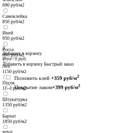
690
руб/м2
Самоклейка
850
руб/м2
Иней
950
руб/м2
3
Росса
Добавьте в корзину
990
руб/м2
Итог:
0
руб.
Добавить в корзину
Быстрый заказ
Лен
1150
руб/м2
2
Положить клей
+359 руб/м
Песок
2
Покрытие лаком
+399 руб/м
1170
руб/м2
Штукатурка
1350
руб/м2
Бархат
1850
руб/м2
PINE