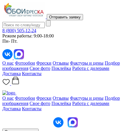
Отправить заявку
8 (800) 505-12-24
Режим работы: 9:00-18:00
Пн- Пт.
О нас
Фотообои
Фрески
Отзывы
Фактуры и цены
Подбор
изображения
Свое фото
Поклейка
Работа с дилерами
Доставка
Контакты
О нас
Фотообои
Фрески
Отзывы
Фактуры и цены
Подбор
изображения
Свое фото
Поклейка
Работа с дилерами
Доставка
Контакты