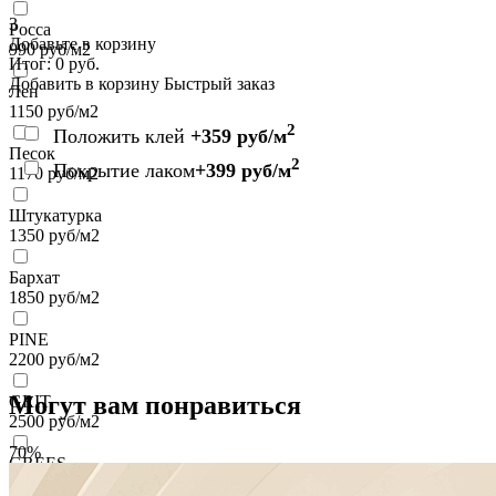
3
Росса
Добавьте в корзину
990
руб/м2
Итог:
0
руб.
Добавить в корзину
Быстрый заказ
Лен
1150
руб/м2
2
Положить клей
+359 руб/м
Песок
2
Покрытие лаком
+399 руб/м
1170
руб/м2
Штукатурка
1350
руб/м2
Бархат
1850
руб/м2
PINE
2200
руб/м2
Могут вам понравиться
GRIT
2500
руб/м2
70%
GREES
2500
руб/м2