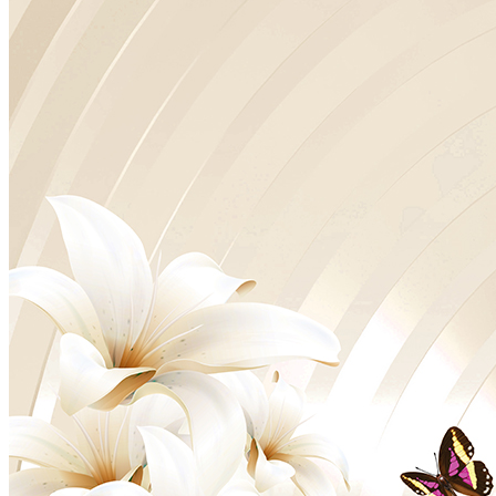
VELOURS
2700
руб/м2
VENTO
3700
руб/м2
BRISE
4100
руб/м2
CARRETO
4500
руб/м2
KROSTA
4800
руб/м2
STRADO
6500
руб/м2
Подробнее о материалах