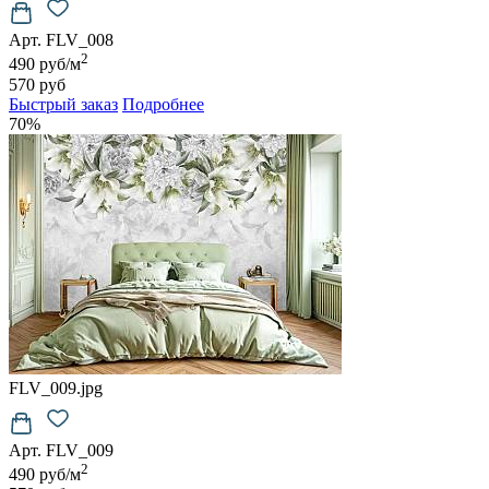
Арт. FLV_008
2
490 руб/м
570 руб
Быстрый заказ
Подробнее
70%
FLV_009.jpg
Арт. FLV_009
2
490 руб/м