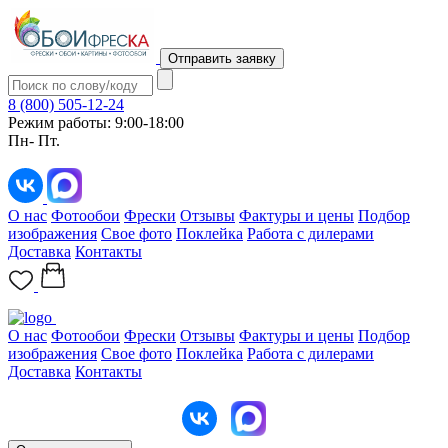
Отправить заявку
8 (800) 505-12-24
Режим работы: 9:00-18:00
Пн- Пт.
О нас
Фотообои
Фрески
Отзывы
Фактуры и цены
Подбор
изображения
Свое фото
Поклейка
Работа с дилерами
Доставка
Контакты
О нас
Фотообои
Фрески
Отзывы
Фактуры и цены
Подбор
изображения
Свое фото
Поклейка
Работа с дилерами
Доставка
Контакты