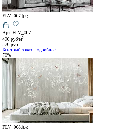
FLV_007.jpg
Арт. FLV_007
2
490 руб/м
570 руб
Быстрый заказ
Подробнее
70%
FLV_008.jpg