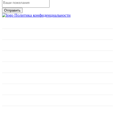
Отправить
Политика конфиденциальности
О нас
Фактуры и цены
Отзывы
Работа с дилерами
Обои
Доставка
Поклейка
Подбор изображения
Фрески