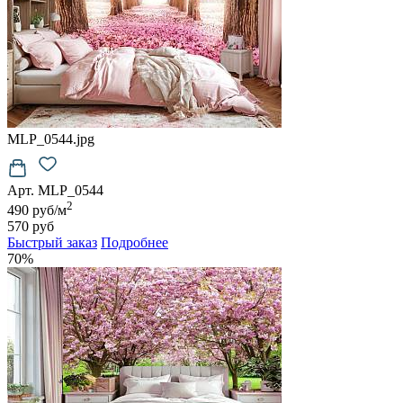
MLP_0544.jpg
Арт. MLP_0544
2
490 руб/м
570 руб
Быстрый заказ
Подробнее
70%