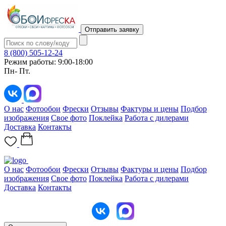
Отправить заявку
8 (800) 505-12-24
Режим работы: 9:00-18:00
Пн- Пт.
О нас
Фотообои
Фрески
Отзывы
Фактуры и цены
Подбор
изображения
Свое фото
Поклейка
Работа с дилерами
Доставка
Контакты
О нас
Фотообои
Фрески
Отзывы
Фактуры и цены
Подбор
изображения
Свое фото
Поклейка
Работа с дилерами
Доставка
Контакты