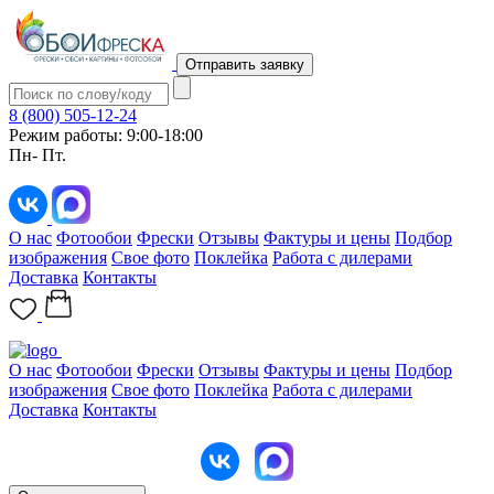
Отправить заявку
8 (800) 505-12-24
Режим работы: 9:00-18:00
Пн- Пт.
О нас
Фотообои
Фрески
Отзывы
Фактуры и цены
Подбор
изображения
Свое фото
Поклейка
Работа с дилерами
Доставка
Контакты
О нас
Фотообои
Фрески
Отзывы
Фактуры и цены
Подбор
изображения
Свое фото
Поклейка
Работа с дилерами
Доставка
Контакты