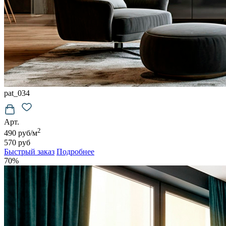
pat_034
Арт.
2
490 руб/м
570 руб
Быстрый заказ
Подробнее
70%