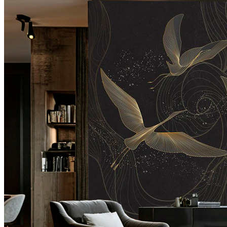
VELOURS
2700
руб/м2
VENTO
3700
руб/м2
BRISE
4100
руб/м2
CARRETO
4500
руб/м2
KROSTA
4800
руб/м2
STRADO
6500
руб/м2
Подробнее о материалах