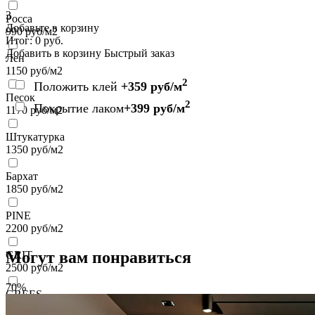
3
Росса
Добавьте в корзину
990
руб/м2
Итог:
0
руб.
Добавить в корзину
Быстрый заказ
Лен
1150
руб/м2
2
Положить клей
+359 руб/м
Песок
2
Покрытие лаком
+399 руб/м
1170
руб/м2
Штукатурка
1350
руб/м2
Бархат
1850
руб/м2
PINE
2200
руб/м2
Могут вам понравиться
GRIT
2500
руб/м2
70%
GREES
2500
руб/м2