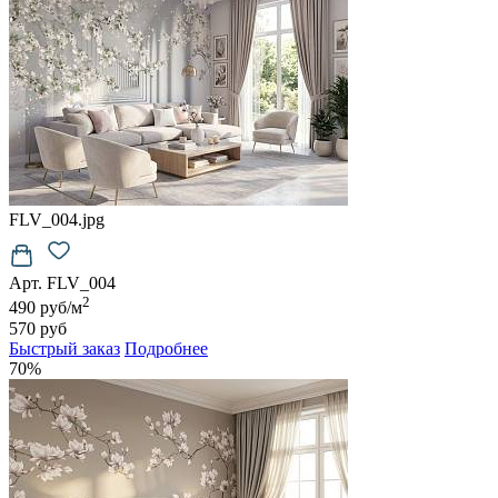
FLV_004.jpg
Арт. FLV_004
2
490 руб/м
570 руб
Быстрый заказ
Подробнее
70%