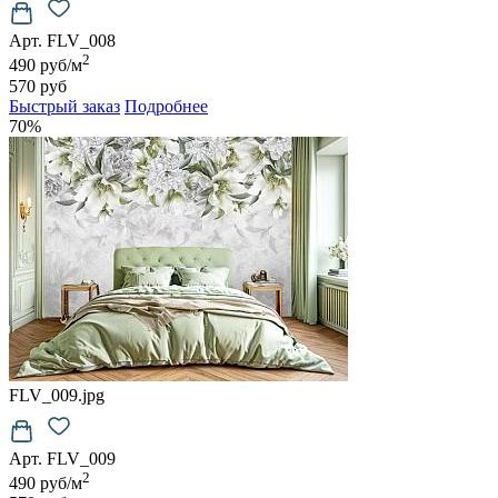
Арт. FLV_008
2
490 руб/м
570 руб
Быстрый заказ
Подробнее
70%
FLV_009.jpg
Арт. FLV_009
2
490 руб/м