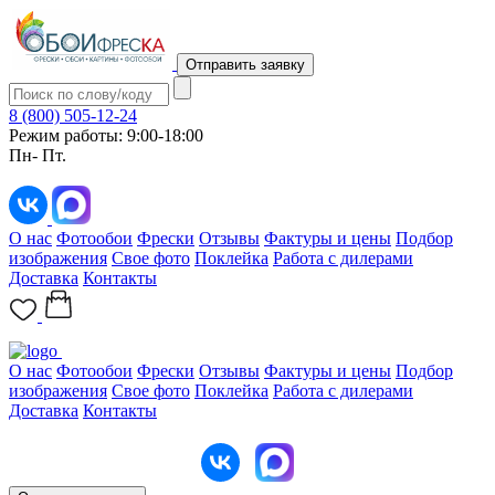
Отправить заявку
8 (800) 505-12-24
Режим работы: 9:00-18:00
Пн- Пт.
О нас
Фотообои
Фрески
Отзывы
Фактуры и цены
Подбор
изображения
Свое фото
Поклейка
Работа с дилерами
Доставка
Контакты
О нас
Фотообои
Фрески
Отзывы
Фактуры и цены
Подбор
изображения
Свое фото
Поклейка
Работа с дилерами
Доставка
Контакты