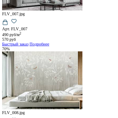
FLV_007.jpg
Арт. FLV_007
2
490 руб/м
570 руб
Быстрый заказ
Подробнее
70%
FLV_008.jpg