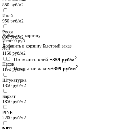
850
руб/м2
Иней
950
руб/м2
3
Росса
Добавьте в корзину
990
руб/м2
Итог:
0
руб.
Добавить в корзину
Быстрый заказ
Лен
1150
руб/м2
2
Положить клей
+359 руб/м
Песок
2
Покрытие лаком
+399 руб/м
1170
руб/м2
Штукатурка
1350
руб/м2
Бархат
1850
руб/м2
PINE
2200
руб/м2
GRIT