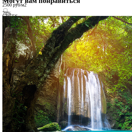
Могут вам понравиться
2500
руб/м2
70%
GREES
2500
руб/м2
VELOURS
2700
руб/м2
VENTO
3700
руб/м2
BRISE
4100
руб/м2
CARRETO
4500
руб/м2
KROSTA
4800
руб/м2
STRADO
6500
руб/м2
Подробнее о материалах