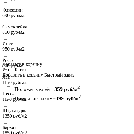
Флизелин
690
руб/м2
Самоклейка
850
руб/м2
Иней
950
руб/м2
3
Росса
Добавьте в корзину
990
руб/м2
Итог:
0
руб.
Добавить в корзину
Быстрый заказ
Лен
1150
руб/м2
2
Положить клей
+359 руб/м
Песок
2
Покрытие лаком
+399 руб/м
1170
руб/м2
Штукатурка
1350
руб/м2
Бархат
1850
руб/м2