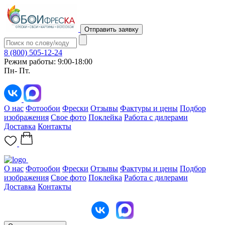
Отправить заявку
8 (800) 505-12-24
Режим работы: 9:00-18:00
Пн- Пт.
О нас
Фотообои
Фрески
Отзывы
Фактуры и цены
Подбор
изображения
Свое фото
Поклейка
Работа с дилерами
Доставка
Контакты
О нас
Фотообои
Фрески
Отзывы
Фактуры и цены
Подбор
изображения
Свое фото
Поклейка
Работа с дилерами
Доставка
Контакты