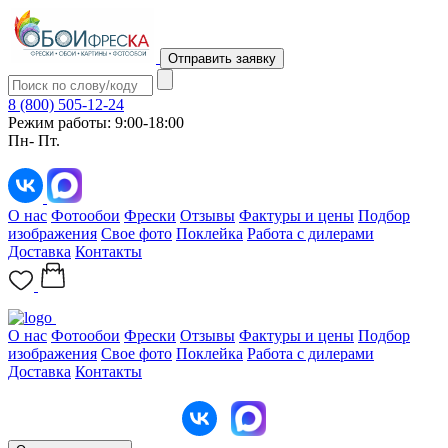
Отправить заявку
8 (800) 505-12-24
Режим работы: 9:00-18:00
Пн- Пт.
О нас
Фотообои
Фрески
Отзывы
Фактуры и цены
Подбор
изображения
Свое фото
Поклейка
Работа с дилерами
Доставка
Контакты
О нас
Фотообои
Фрески
Отзывы
Фактуры и цены
Подбор
изображения
Свое фото
Поклейка
Работа с дилерами
Доставка
Контакты