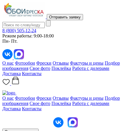
Отправить заявку
8 (800) 505-12-24
Режим работы: 9:00-18:00
Пн- Пт.
О нас
Фотообои
Фрески
Отзывы
Фактуры и цены
Подбор
изображения
Свое фото
Поклейка
Работа с дилерами
Доставка
Контакты
О нас
Фотообои
Фрески
Отзывы
Фактуры и цены
Подбор
изображения
Свое фото
Поклейка
Работа с дилерами
Доставка
Контакты