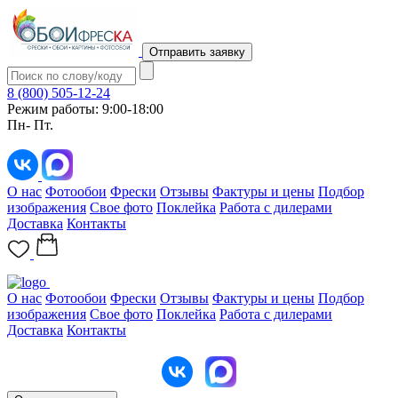
Отправить заявку
8 (800) 505-12-24
Режим работы: 9:00-18:00
Пн- Пт.
О нас
Фотообои
Фрески
Отзывы
Фактуры и цены
Подбор
изображения
Свое фото
Поклейка
Работа с дилерами
Доставка
Контакты
О нас
Фотообои
Фрески
Отзывы
Фактуры и цены
Подбор
изображения
Свое фото
Поклейка
Работа с дилерами
Доставка
Контакты