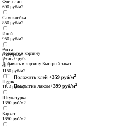
Флизелин
690
руб/м2
Самоклейка
850
руб/м2
Иней
950
руб/м2
3
Росса
Добавьте в корзину
990
руб/м2
Итог:
0
руб.
Добавить в корзину
Быстрый заказ
Лен
1150
руб/м2
2
Положить клей
+359 руб/м
Песок
2
Покрытие лаком
+399 руб/м
1170
руб/м2
Штукатурка
1350
руб/м2
Бархат
1850
руб/м2