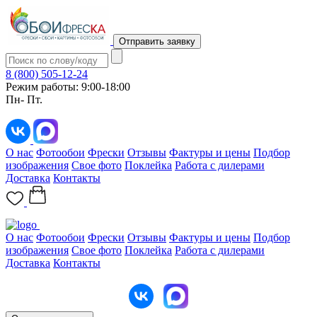
Отправить заявку
8 (800) 505-12-24
Режим работы: 9:00-18:00
Пн- Пт.
О нас
Фотообои
Фрески
Отзывы
Фактуры и цены
Подбор
изображения
Свое фото
Поклейка
Работа с дилерами
Доставка
Контакты
О нас
Фотообои
Фрески
Отзывы
Фактуры и цены
Подбор
изображения
Свое фото
Поклейка
Работа с дилерами
Доставка
Контакты