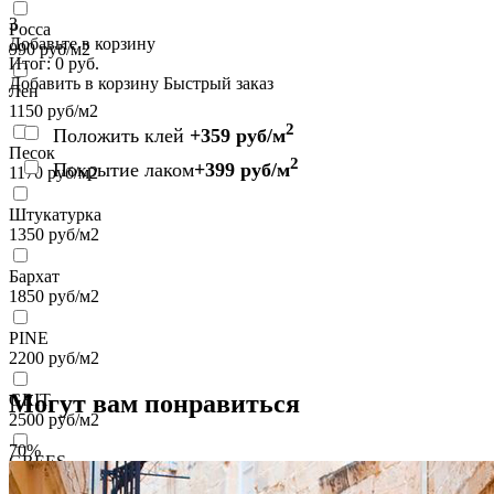
3
Росса
Добавьте в корзину
990
руб/м2
Итог:
0
руб.
Добавить в корзину
Быстрый заказ
Лен
1150
руб/м2
2
Положить клей
+359 руб/м
Песок
2
Покрытие лаком
+399 руб/м
1170
руб/м2
Штукатурка
1350
руб/м2
Бархат
1850
руб/м2
PINE
2200
руб/м2
Могут вам понравиться
GRIT
2500
руб/м2
70%
GREES
2500
руб/м2