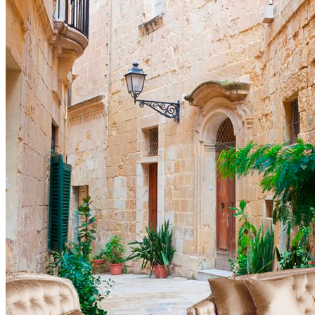
VELOURS
2700
руб/м2
VENTO
3700
руб/м2
BRISE
4100
руб/м2
CARRETO
4500
руб/м2
KROSTA
4800
руб/м2
STRADO
6500
руб/м2
Подробнее о материалах