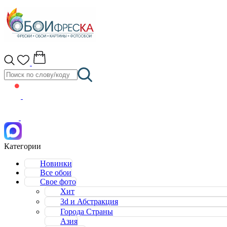
Категории
Новинки
Все обои
Свое фото
Хит
3d и Абстракция
Города Страны
Азия