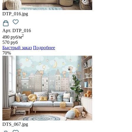
DTP_016.jpg
Арт. DTP_016
2
490 руб/м
570 руб
Быстрый заказ
Подробнее
70%
DTS_067.jpg