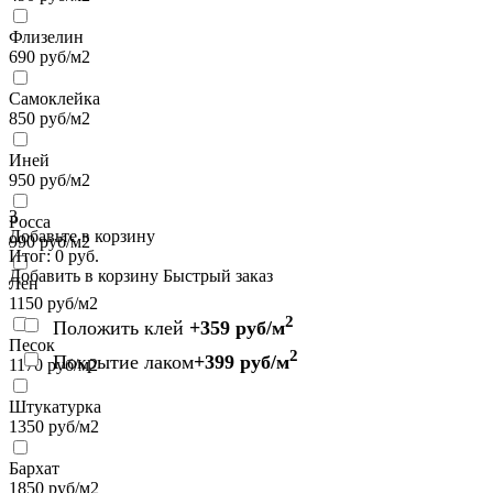
Флизелин
690
руб/м2
Самоклейка
850
руб/м2
Иней
950
руб/м2
3
Росса
Добавьте в корзину
990
руб/м2
Итог:
0
руб.
Добавить в корзину
Быстрый заказ
Лен
1150
руб/м2
2
Положить клей
+359 руб/м
Песок
2
Покрытие лаком
+399 руб/м
1170
руб/м2
Штукатурка
1350
руб/м2
Бархат
1850
руб/м2