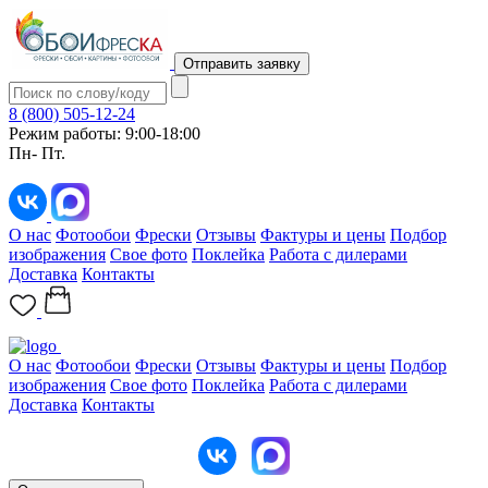
Отправить заявку
8 (800) 505-12-24
Режим работы: 9:00-18:00
Пн- Пт.
О нас
Фотообои
Фрески
Отзывы
Фактуры и цены
Подбор
изображения
Свое фото
Поклейка
Работа с дилерами
Доставка
Контакты
О нас
Фотообои
Фрески
Отзывы
Фактуры и цены
Подбор
изображения
Свое фото
Поклейка
Работа с дилерами
Доставка
Контакты