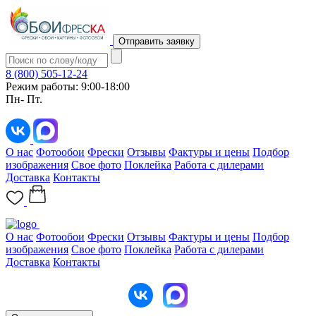
Отправить заявку
8 (800) 505-12-24
Режим работы: 9:00-18:00
Пн- Пт.
О нас
Фотообои
Фрески
Отзывы
Фактуры и цены
Подбор
изображения
Свое фото
Поклейка
Работа с дилерами
Доставка
Контакты
О нас
Фотообои
Фрески
Отзывы
Фактуры и цены
Подбор
изображения
Свое фото
Поклейка
Работа с дилерами
Доставка
Контакты