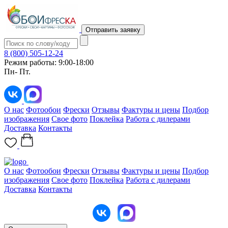
Отправить заявку
8 (800) 505-12-24
Режим работы: 9:00-18:00
Пн- Пт.
О нас
Фотообои
Фрески
Отзывы
Фактуры и цены
Подбор
изображения
Свое фото
Поклейка
Работа с дилерами
Доставка
Контакты
О нас
Фотообои
Фрески
Отзывы
Фактуры и цены
Подбор
изображения
Свое фото
Поклейка
Работа с дилерами
Доставка
Контакты