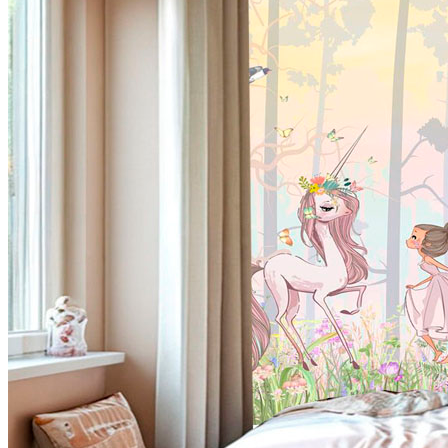
VELOURS
2700
руб/м2
VENTO
3700
руб/м2
BRISE
4100
руб/м2
CARRETO
4500
руб/м2
KROSTA
4800
руб/м2
STRADO
6500
руб/м2
Подробнее о материалах