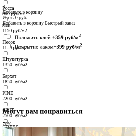
3
Росса
Добавьте в корзину
990
руб/м2
Итог:
0
руб.
Добавить в корзину
Быстрый заказ
Лен
1150
руб/м2
2
Положить клей
+359 руб/м
Песок
2
Покрытие лаком
+399 руб/м
1170
руб/м2
Штукатурка
1350
руб/м2
Бархат
1850
руб/м2
PINE
2200
руб/м2
Могут вам понравиться
GRIT
2500
руб/м2
70%
GREES
2500
руб/м2