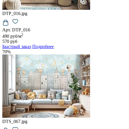
DTP_016.jpg
Арт. DTP_016
2
490 руб/м
570 руб
Быстрый заказ
Подробнее
70%
DTS_067.jpg