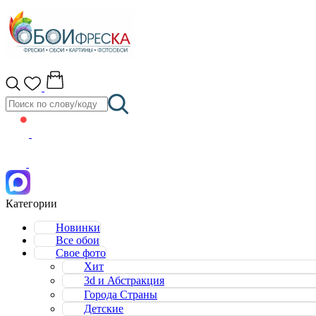
Категории
Новинки
Все обои
Свое фото
Хит
3d и Абстракция
Города Страны
Детские