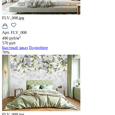
FLV_008.jpg
Арт. FLV_008
2
490 руб/м
570 руб
Быстрый заказ
Подробнее
70%
FLV_009.jpg