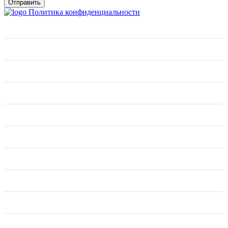
Отправить
Политика конфиденциальности
О нас
Фактуры и цены
Отзывы
Работа с дилерами
Обои
Доставка
Поклейка
Подбор изображения
Фрески
Контакты