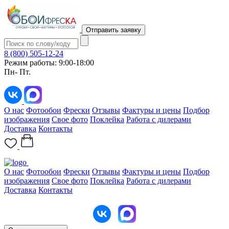
Отправить заявку
8 (800) 505-12-24
Режим работы: 9:00-18:00
Пн- Пт.
О нас
Фотообои
Фрески
Отзывы
Фактуры и цены
Подбор
изображения
Свое фото
Поклейка
Работа с дилерами
Доставка
Контакты
О нас
Фотообои
Фрески
Отзывы
Фактуры и цены
Подбор
изображения
Свое фото
Поклейка
Работа с дилерами
Доставка
Контакты