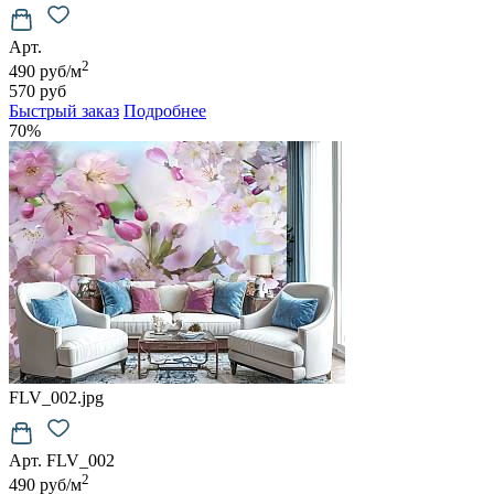
Арт.
2
490 руб/м
570 руб
Быстрый заказ
Подробнее
70%
FLV_002.jpg
Арт. FLV_002
2
490 руб/м