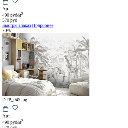
Арт.
2
490 руб/м
570 руб
Быстрый заказ
Подробнее
70%
DTP_045.jpg
Арт.
2
490 руб/м
570 руб