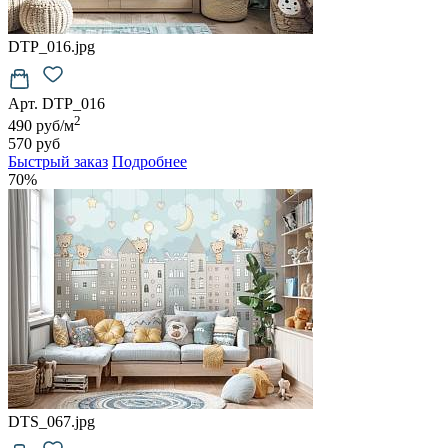
DTP_016.jpg
Арт. DTP_016
2
490 руб/м
570 руб
Быстрый заказ
Подробнее
70%
DTS_067.jpg