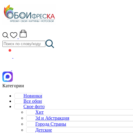
Категории
Новинки
Все обои
Свое фото
Хит
3d и Абстракция
Города Страны
Детские