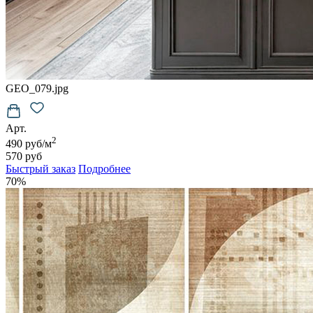
GEO_079.jpg
Арт.
2
490 руб/м
570 руб
Быстрый заказ
Подробнее
70%