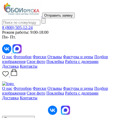
Отправить заявку
8 (800) 505-12-24
Режим работы: 9:00-18:00
Пн- Пт.
О нас
Фотообои
Фрески
Отзывы
Фактуры и цены
Подбор
изображения
Свое фото
Поклейка
Работа с дилерами
Доставка
Контакты
О нас
Фотообои
Фрески
Отзывы
Фактуры и цены
Подбор
изображения
Свое фото
Поклейка
Работа с дилерами
Доставка
Контакты