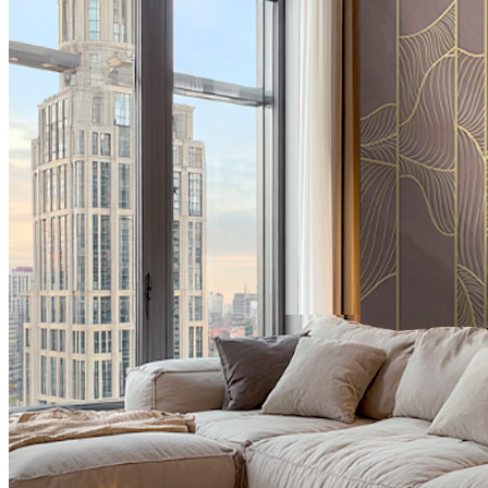
VELOURS
2700
руб/м2
VENTO
3700
руб/м2
BRISE
4100
руб/м2
CARRETO
4500
руб/м2
KROSTA
4800
руб/м2
STRADO
6500
руб/м2
Подробнее о материалах