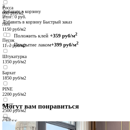
3
Росса
Добавьте в корзину
990
руб/м2
Итог:
0
руб.
Добавить в корзину
Быстрый заказ
Лен
1150
руб/м2
2
Положить клей
+359 руб/м
Песок
2
Покрытие лаком
+399 руб/м
1170
руб/м2
Штукатурка
1350
руб/м2
Бархат
1850
руб/м2
PINE
2200
руб/м2
Могут вам понравиться
GRIT
2500
руб/м2
70%
GREES
2500
руб/м2