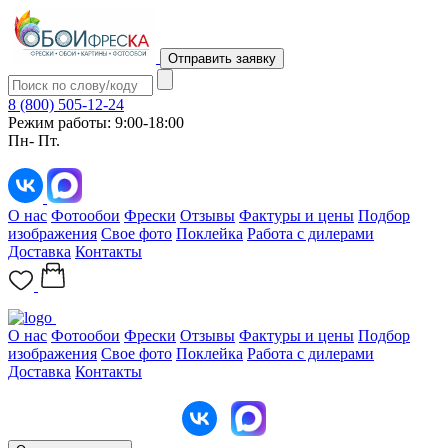
Отправить заявку
8 (800) 505-12-24
Режим работы: 9:00-18:00
Пн- Пт.
О нас
Фотообои
Фрески
Отзывы
Фактуры и цены
Подбор
изображения
Свое фото
Поклейка
Работа с дилерами
Доставка
Контакты
О нас
Фотообои
Фрески
Отзывы
Фактуры и цены
Подбор
изображения
Свое фото
Поклейка
Работа с дилерами
Доставка
Контакты