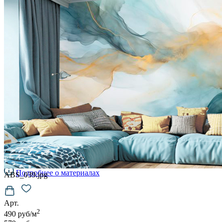
VELOURS
2700
руб/м2
VENTO
3700
руб/м2
BRISE
4100
руб/м2
CARRETO
4500
руб/м2
KROSTA
4800
руб/м2
STRADO
6500
руб/м2
Подробнее о материалах
ABS_039.jpg
Арт.
2
490 руб/м