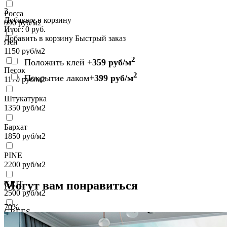
3
Росса
Добавьте в корзину
990
руб/м2
Итог:
0
руб.
Добавить в корзину
Быстрый заказ
Лен
1150
руб/м2
2
Положить клей
+359 руб/м
Песок
2
Покрытие лаком
+399 руб/м
1170
руб/м2
Штукатурка
1350
руб/м2
Бархат
1850
руб/м2
PINE
2200
руб/м2
Могут вам понравиться
GRIT
2500
руб/м2
70%
GREES
2500
руб/м2