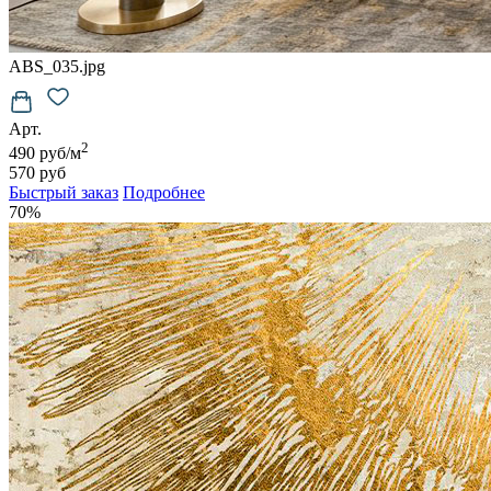
ABS_035.jpg
Арт.
2
490 руб/м
570 руб
Быстрый заказ
Подробнее
70%