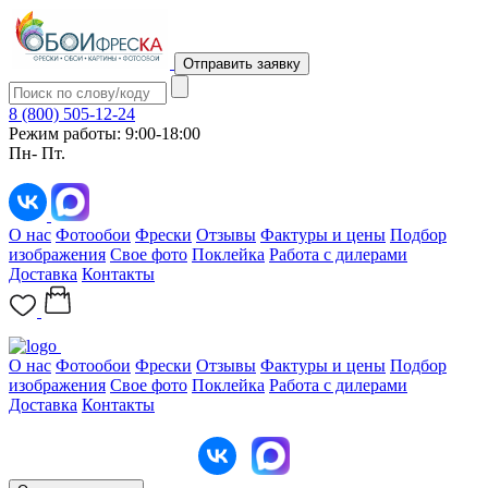
Отправить заявку
8 (800) 505-12-24
Режим работы: 9:00-18:00
Пн- Пт.
О нас
Фотообои
Фрески
Отзывы
Фактуры и цены
Подбор
изображения
Свое фото
Поклейка
Работа с дилерами
Доставка
Контакты
О нас
Фотообои
Фрески
Отзывы
Фактуры и цены
Подбор
изображения
Свое фото
Поклейка
Работа с дилерами
Доставка
Контакты