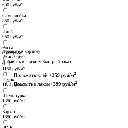
690
руб/м2
Самоклейка
850
руб/м2
Иней
950
руб/м2
3
Росса
Добавьте в корзину
990
руб/м2
Итог:
0
руб.
Добавить в корзину
Быстрый заказ
Лен
1150
руб/м2
2
Положить клей
+359 руб/м
Песок
2
Покрытие лаком
+399 руб/м
1170
руб/м2
Штукатурка
1350
руб/м2
Бархат
1850
руб/м2
PINE