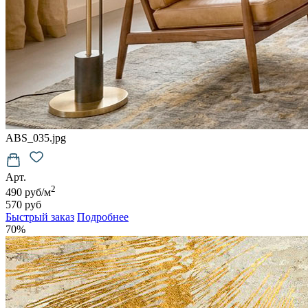
ABS_035.jpg
Арт.
2
490 руб/м
570 руб
Быстрый заказ
Подробнее
70%