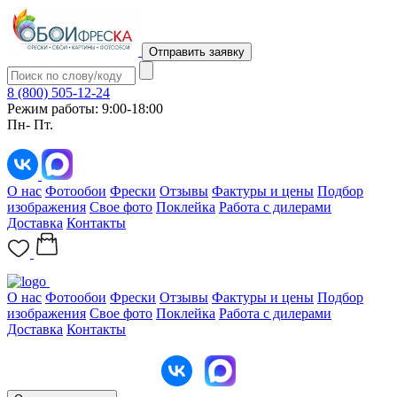
Отправить заявку
8 (800) 505-12-24
Режим работы: 9:00-18:00
Пн- Пт.
О нас
Фотообои
Фрески
Отзывы
Фактуры и цены
Подбор
изображения
Свое фото
Поклейка
Работа с дилерами
Доставка
Контакты
О нас
Фотообои
Фрески
Отзывы
Фактуры и цены
Подбор
изображения
Свое фото
Поклейка
Работа с дилерами
Доставка
Контакты