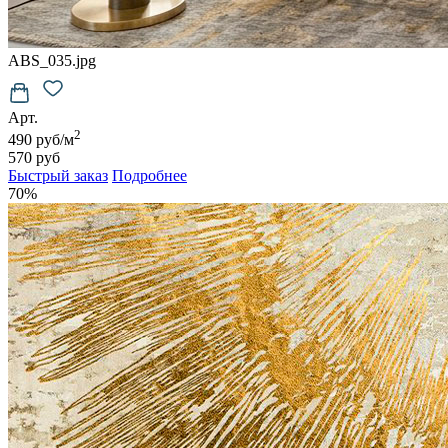
ABS_035.jpg
Арт.
2
490 руб/м
570 руб
Быстрый заказ
Подробнее
70%