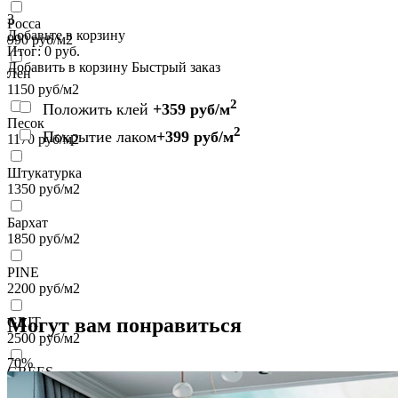
3
Росса
Добавьте в корзину
990
руб/м2
Итог:
0
руб.
Добавить в корзину
Быстрый заказ
Лен
1150
руб/м2
2
Положить клей
+359 руб/м
Песок
2
Покрытие лаком
+399 руб/м
1170
руб/м2
Штукатурка
1350
руб/м2
Бархат
1850
руб/м2
PINE
2200
руб/м2
Могут вам понравиться
GRIT
2500
руб/м2
70%
GREES
2500
руб/м2