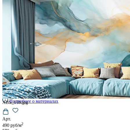
VELOURS
2700
руб/м2
VENTO
3700
руб/м2
BRISE
4100
руб/м2
CARRETO
4500
руб/м2
KROSTA
4800
руб/м2
STRADO
6500
руб/м2
Подробнее о материалах
ABS_039.jpg
Арт.
2
490 руб/м