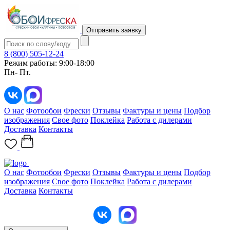
Отправить заявку
8 (800) 505-12-24
Режим работы: 9:00-18:00
Пн- Пт.
О нас
Фотообои
Фрески
Отзывы
Фактуры и цены
Подбор
изображения
Свое фото
Поклейка
Работа с дилерами
Доставка
Контакты
О нас
Фотообои
Фрески
Отзывы
Фактуры и цены
Подбор
изображения
Свое фото
Поклейка
Работа с дилерами
Доставка
Контакты