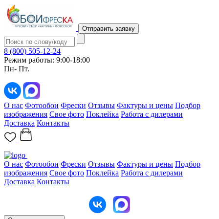
Отправить заявку
8 (800) 505-12-24
Режим работы: 9:00-18:00
Пн- Пт.
О нас
Фотообои
Фрески
Отзывы
Фактуры и цены
Подбор
изображения
Свое фото
Поклейка
Работа с дилерами
Доставка
Контакты
О нас
Фотообои
Фрески
Отзывы
Фактуры и цены
Подбор
изображения
Свое фото
Поклейка
Работа с дилерами
Доставка
Контакты