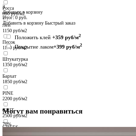
3
Росса
Добавьте в корзину
990
руб/м2
Итог:
0
руб.
Добавить в корзину
Быстрый заказ
Лен
1150
руб/м2
2
Положить клей
+359 руб/м
Песок
2
Покрытие лаком
+399 руб/м
1170
руб/м2
Штукатурка
1350
руб/м2
Бархат
1850
руб/м2
PINE
2200
руб/м2
Могут вам понравиться
GRIT
2500
руб/м2
70%
GREES
2500
руб/м2