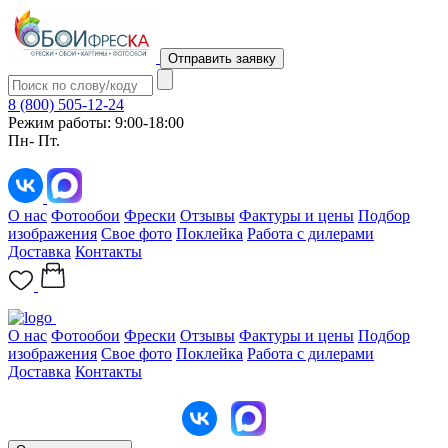
Отправить заявку
8 (800) 505-12-24
Режим работы: 9:00-18:00
Пн- Пт.
О нас
Фотообои
Фрески
Отзывы
Фактуры и цены
Подбор
изображения
Свое фото
Поклейка
Работа с дилерами
Доставка
Контакты
О нас
Фотообои
Фрески
Отзывы
Фактуры и цены
Подбор
изображения
Свое фото
Поклейка
Работа с дилерами
Доставка
Контакты