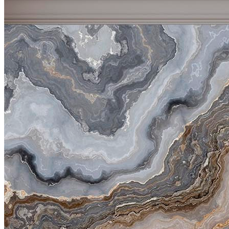
VELOURS
2700
руб/м2
VENTO
3700
руб/м2
BRISE
4100
руб/м2
CARRETO
4500
руб/м2
KROSTA
4800
руб/м2
STRADO
6500
руб/м2
Подробнее о материалах