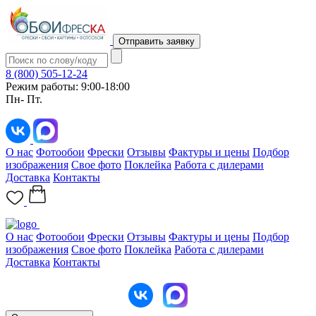
Отправить заявку
8 (800) 505-12-24
Режим работы: 9:00-18:00
Пн- Пт.
О нас
Фотообои
Фрески
Отзывы
Фактуры и цены
Подбор
изображения
Свое фото
Поклейка
Работа с дилерами
Доставка
Контакты
О нас
Фотообои
Фрески
Отзывы
Фактуры и цены
Подбор
изображения
Свое фото
Поклейка
Работа с дилерами
Доставка
Контакты