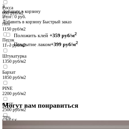
3
Росса
Добавьте в корзину
990
руб/м2
Итог:
0
руб.
Добавить в корзину
Быстрый заказ
Лен
1150
руб/м2
2
Положить клей
+359 руб/м
Песок
2
Покрытие лаком
+399 руб/м
1170
руб/м2
Штукатурка
1350
руб/м2
Бархат
1850
руб/м2
PINE
2200
руб/м2
Могут вам понравиться
GRIT
2500
руб/м2
70%
GREES
2500
руб/м2