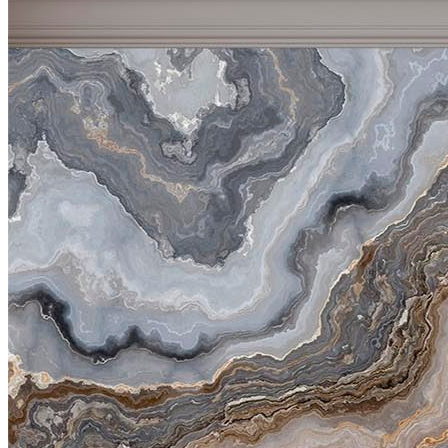
VELOURS
2700
руб/м2
VENTO
3700
руб/м2
BRISE
4100
руб/м2
CARRETO
4500
руб/м2
KROSTA
4800
руб/м2
STRADO
6500
руб/м2
Подробнее о материалах