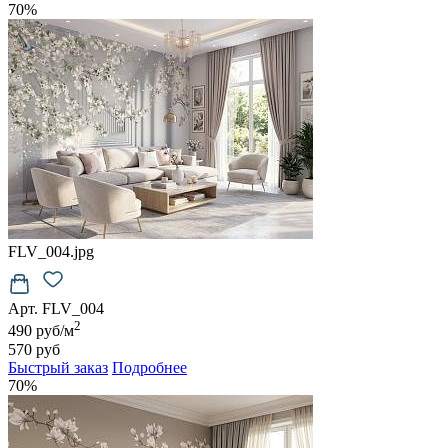
70%
FLV_004.jpg
Арт. FLV_004
2
490 руб/м
570 руб
Быстрый заказ
Подробнее
70%