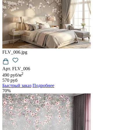
FLV_006.jpg
Арт. FLV_006
2
490 руб/м
570 руб
Быстрый заказ
Подробнее
70%