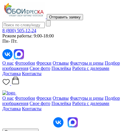
Отправить заявку
8 (800) 505-12-24
Режим работы: 9:00-18:00
Пн- Пт.
О нас
Фотообои
Фрески
Отзывы
Фактуры и цены
Подбор
изображения
Свое фото
Поклейка
Работа с дилерами
Доставка
Контакты
О нас
Фотообои
Фрески
Отзывы
Фактуры и цены
Подбор
изображения
Свое фото
Поклейка
Работа с дилерами
Доставка
Контакты