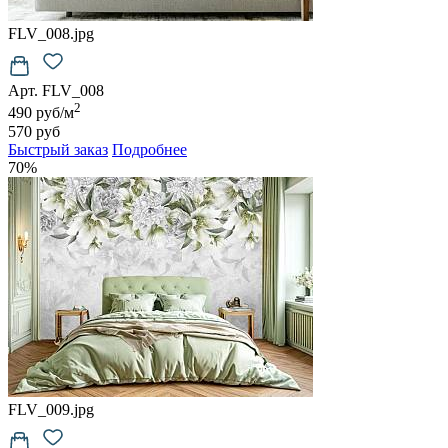
FLV_008.jpg
Арт. FLV_008
2
490 руб/м
570 руб
Быстрый заказ
Подробнее
70%
FLV_009.jpg