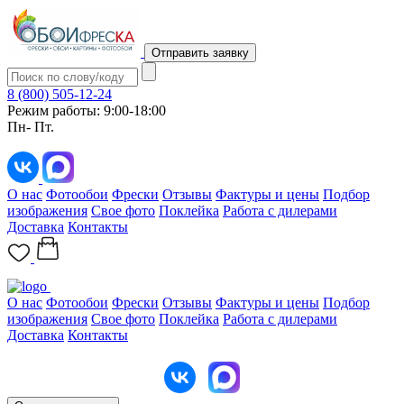
Отправить заявку
8 (800) 505-12-24
Режим работы: 9:00-18:00
Пн- Пт.
О нас
Фотообои
Фрески
Отзывы
Фактуры и цены
Подбор
изображения
Свое фото
Поклейка
Работа с дилерами
Доставка
Контакты
О нас
Фотообои
Фрески
Отзывы
Фактуры и цены
Подбор
изображения
Свое фото
Поклейка
Работа с дилерами
Доставка
Контакты