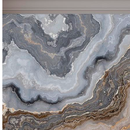
VELOURS
2700
руб/м2
VENTO
3700
руб/м2
BRISE
4100
руб/м2
CARRETO
4500
руб/м2
KROSTA
4800
руб/м2
STRADO
6500
руб/м2
Подробнее о материалах