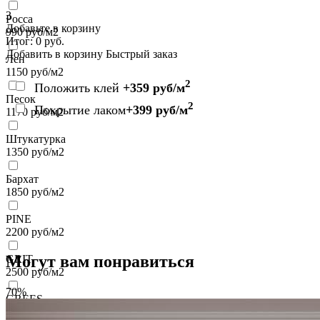
3
Росса
Добавьте в корзину
990
руб/м2
Итог:
0
руб.
Добавить в корзину
Быстрый заказ
Лен
1150
руб/м2
2
Положить клей
+359 руб/м
Песок
2
Покрытие лаком
+399 руб/м
1170
руб/м2
Штукатурка
1350
руб/м2
Бархат
1850
руб/м2
PINE
2200
руб/м2
Могут вам понравиться
GRIT
2500
руб/м2
70%
GREES
2500
руб/м2