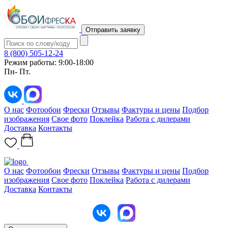
Отправить заявку
8 (800) 505-12-24
Режим работы: 9:00-18:00
Пн- Пт.
О нас
Фотообои
Фрески
Отзывы
Фактуры и цены
Подбор
изображения
Свое фото
Поклейка
Работа с дилерами
Доставка
Контакты
О нас
Фотообои
Фрески
Отзывы
Фактуры и цены
Подбор
изображения
Свое фото
Поклейка
Работа с дилерами
Доставка
Контакты