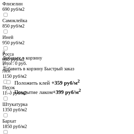
Флизелин
690
руб/м2
Самоклейка
850
руб/м2
Иней
950
руб/м2
3
Росса
Добавьте в корзину
990
руб/м2
Итог:
0
руб.
Добавить в корзину
Быстрый заказ
Лен
1150
руб/м2
2
Положить клей
+359 руб/м
Песок
2
Покрытие лаком
+399 руб/м
1170
руб/м2
Штукатурка
1350
руб/м2
Бархат
1850
руб/м2