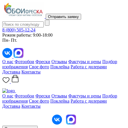
Отправить заявку
8 (800) 505-12-24
Режим работы: 9:00-18:00
Пн- Пт.
О нас
Фотообои
Фрески
Отзывы
Фактуры и цены
Подбор
изображения
Свое фото
Поклейка
Работа с дилерами
Доставка
Контакты
О нас
Фотообои
Фрески
Отзывы
Фактуры и цены
Подбор
изображения
Свое фото
Поклейка
Работа с дилерами
Доставка
Контакты