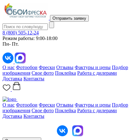
Отправить заявку
8 (800) 505-12-24
Режим работы: 9:00-18:00
Пн- Пт.
О нас
Фотообои
Фрески
Отзывы
Фактуры и цены
Подбор
изображения
Свое фото
Поклейка
Работа с дилерами
Доставка
Контакты
О нас
Фотообои
Фрески
Отзывы
Фактуры и цены
Подбор
изображения
Свое фото
Поклейка
Работа с дилерами
Доставка
Контакты