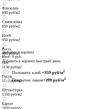
Флизелин
690
руб/м2
Самоклейка
850
руб/м2
Иней
950
руб/м2
3
Росса
Добавьте в корзину
990
руб/м2
Итог:
0
руб.
Добавить в корзину
Быстрый заказ
Лен
1150
руб/м2
2
Положить клей
+359 руб/м
Песок
2
Покрытие лаком
+399 руб/м
1170
руб/м2
Штукатурка
1350
руб/м2
Бархат
1850
руб/м2