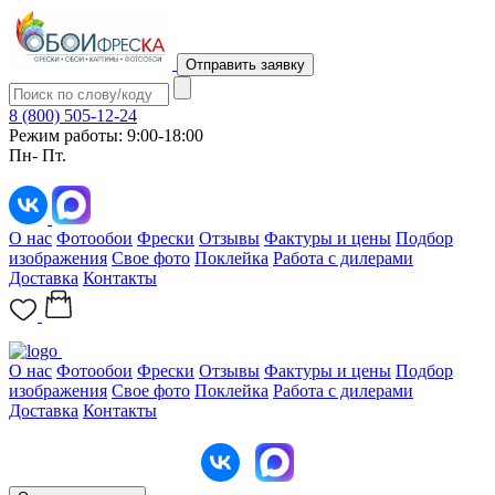
Отправить заявку
8 (800) 505-12-24
Режим работы: 9:00-18:00
Пн- Пт.
О нас
Фотообои
Фрески
Отзывы
Фактуры и цены
Подбор
изображения
Свое фото
Поклейка
Работа с дилерами
Доставка
Контакты
О нас
Фотообои
Фрески
Отзывы
Фактуры и цены
Подбор
изображения
Свое фото
Поклейка
Работа с дилерами
Доставка
Контакты