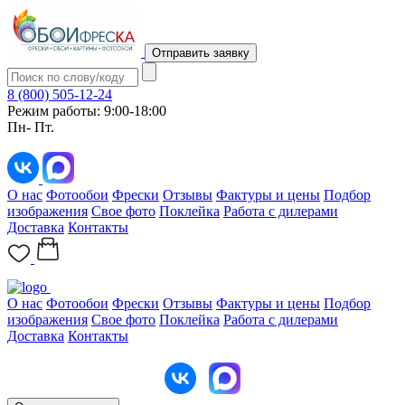
Отправить заявку
8 (800) 505-12-24
Режим работы: 9:00-18:00
Пн- Пт.
О нас
Фотообои
Фрески
Отзывы
Фактуры и цены
Подбор
изображения
Свое фото
Поклейка
Работа с дилерами
Доставка
Контакты
О нас
Фотообои
Фрески
Отзывы
Фактуры и цены
Подбор
изображения
Свое фото
Поклейка
Работа с дилерами
Доставка
Контакты