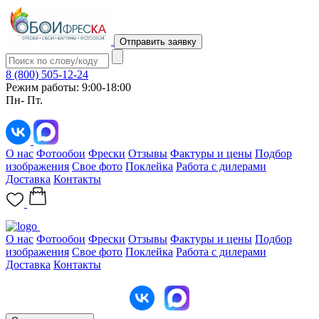
Отправить заявку
8 (800) 505-12-24
Режим работы: 9:00-18:00
Пн- Пт.
О нас
Фотообои
Фрески
Отзывы
Фактуры и цены
Подбор
изображения
Свое фото
Поклейка
Работа с дилерами
Доставка
Контакты
О нас
Фотообои
Фрески
Отзывы
Фактуры и цены
Подбор
изображения
Свое фото
Поклейка
Работа с дилерами
Доставка
Контакты