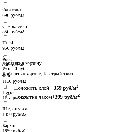
Флизелин
690
руб/м2
Самоклейка
850
руб/м2
Иней
950
руб/м2
3
Росса
Добавьте в корзину
990
руб/м2
Итог:
0
руб.
Добавить в корзину
Быстрый заказ
Лен
1150
руб/м2
2
Положить клей
+359 руб/м
Песок
2
Покрытие лаком
+399 руб/м
1170
руб/м2
Штукатурка
1350
руб/м2
Бархат
1850
руб/м2