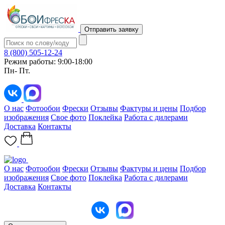
Отправить заявку
8 (800) 505-12-24
Режим работы: 9:00-18:00
Пн- Пт.
О нас
Фотообои
Фрески
Отзывы
Фактуры и цены
Подбор
изображения
Свое фото
Поклейка
Работа с дилерами
Доставка
Контакты
О нас
Фотообои
Фрески
Отзывы
Фактуры и цены
Подбор
изображения
Свое фото
Поклейка
Работа с дилерами
Доставка
Контакты