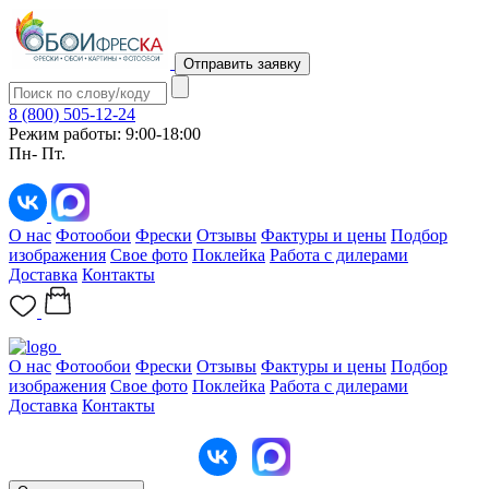
Отправить заявку
8 (800) 505-12-24
Режим работы: 9:00-18:00
Пн- Пт.
О нас
Фотообои
Фрески
Отзывы
Фактуры и цены
Подбор
изображения
Свое фото
Поклейка
Работа с дилерами
Доставка
Контакты
О нас
Фотообои
Фрески
Отзывы
Фактуры и цены
Подбор
изображения
Свое фото
Поклейка
Работа с дилерами
Доставка
Контакты