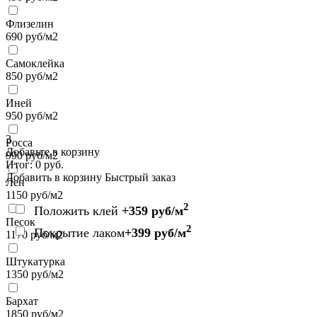
Флизелин
690
руб/м2
Самоклейка
850
руб/м2
Иней
950
руб/м2
3
Росса
Добавьте в корзину
990
руб/м2
Итог:
0
руб.
Добавить в корзину
Быстрый заказ
Лен
1150
руб/м2
2
Положить клей
+359 руб/м
Песок
2
Покрытие лаком
+399 руб/м
1170
руб/м2
Штукатурка
1350
руб/м2
Бархат
1850
руб/м2