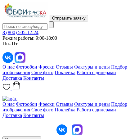
Отправить заявку
8 (800) 505-12-24
Режим работы: 9:00-18:00
Пн- Пт.
О нас
Фотообои
Фрески
Отзывы
Фактуры и цены
Подбор
изображения
Свое фото
Поклейка
Работа с дилерами
Доставка
Контакты
О нас
Фотообои
Фрески
Отзывы
Фактуры и цены
Подбор
изображения
Свое фото
Поклейка
Работа с дилерами
Доставка
Контакты