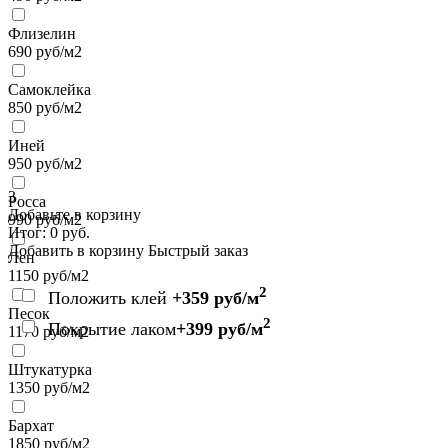
Флизелин
690
руб/м2
Самоклейка
850
руб/м2
Иней
950
руб/м2
3
Росса
Добавьте в корзину
990
руб/м2
Итог:
0
руб.
Добавить в корзину
Быстрый заказ
Лен
1150
руб/м2
2
Положить клей
+359 руб/м
Песок
2
Покрытие лаком
+399 руб/м
1170
руб/м2
Штукатурка
1350
руб/м2
Бархат
1850
руб/м2