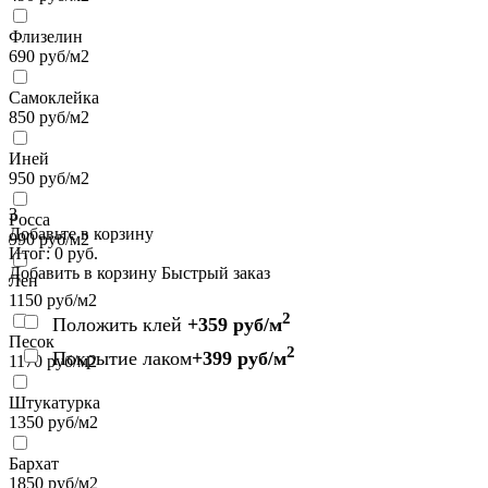
Флизелин
690
руб/м2
Самоклейка
850
руб/м2
Иней
950
руб/м2
3
Росса
Добавьте в корзину
990
руб/м2
Итог:
0
руб.
Добавить в корзину
Быстрый заказ
Лен
1150
руб/м2
2
Положить клей
+359 руб/м
Песок
2
Покрытие лаком
+399 руб/м
1170
руб/м2
Штукатурка
1350
руб/м2
Бархат
1850
руб/м2