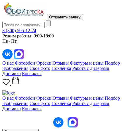
Отправить заявку
8 (800) 505-12-24
Режим работы: 9:00-18:00
Пн- Пт.
О нас
Фотообои
Фрески
Отзывы
Фактуры и цены
Подбор
изображения
Свое фото
Поклейка
Работа с дилерами
Доставка
Контакты
О нас
Фотообои
Фрески
Отзывы
Фактуры и цены
Подбор
изображения
Свое фото
Поклейка
Работа с дилерами
Доставка
Контакты