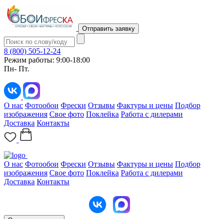
Отправить заявку
8 (800) 505-12-24
Режим работы: 9:00-18:00
Пн- Пт.
О нас
Фотообои
Фрески
Отзывы
Фактуры и цены
Подбор
изображения
Свое фото
Поклейка
Работа с дилерами
Доставка
Контакты
О нас
Фотообои
Фрески
Отзывы
Фактуры и цены
Подбор
изображения
Свое фото
Поклейка
Работа с дилерами
Доставка
Контакты