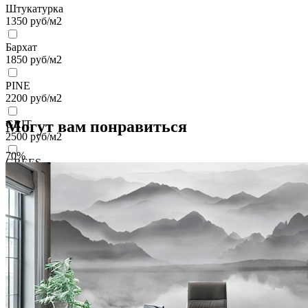
Штукатурка
1350
руб/м2
Бархат
1850
руб/м2
PINE
2200
руб/м2
Могут вам понравиться
GRIT
2500
руб/м2
70%
GREES
2500
руб/м2
VELOURS
2700
руб/м2
VENTO
3700
руб/м2
BRISE
4100
руб/м2