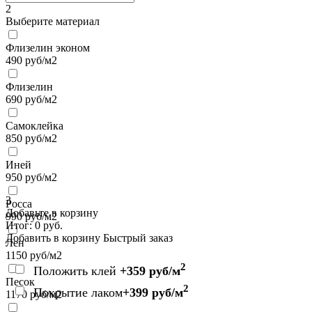
2
Выберите материал
Флизелин эконом
490
руб/м2
Флизелин
690
руб/м2
Самоклейка
850
руб/м2
Иней
950
руб/м2
3
Росса
Добавьте в корзину
990
руб/м2
Итог:
0
руб.
Добавить в корзину
Быстрый заказ
Лен
1150
руб/м2
2
Положить клей
+359 руб/м
Песок
2
Покрытие лаком
+399 руб/м
1170
руб/м2