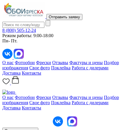
Отправить заявку
8 (800) 505-12-24
Режим работы: 9:00-18:00
Пн- Пт.
О нас
Фотообои
Фрески
Отзывы
Фактуры и цены
Подбор
изображения
Свое фото
Поклейка
Работа с дилерами
Доставка
Контакты
О нас
Фотообои
Фрески
Отзывы
Фактуры и цены
Подбор
изображения
Свое фото
Поклейка
Работа с дилерами
Доставка
Контакты