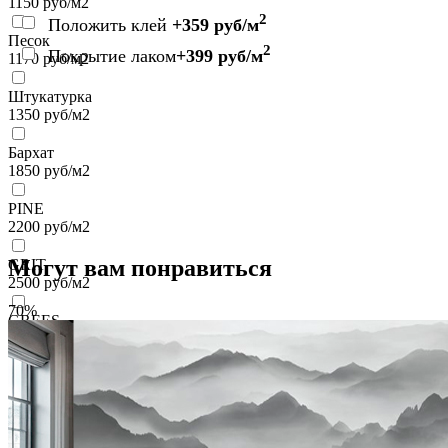
1150
руб/м2
2
Положить клей
+359 руб/м
Песок
2
Покрытие лаком
+399 руб/м
1170
руб/м2
Штукатурка
1350
руб/м2
Бархат
1850
руб/м2
PINE
2200
руб/м2
Могут вам понравиться
GRIT
2500
руб/м2
70%
GREES
2500
руб/м2
VELOURS
2700
руб/м2
VENTO