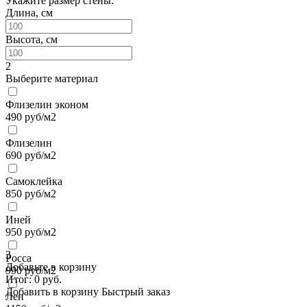
Укажите размер стены:
Длина, см
Высота, см
2
Выберите материал
Флизелин эконом
490
руб/м2
Флизелин
690
руб/м2
Самоклейка
850
руб/м2
Иней
950
руб/м2
3
Росса
Добавьте в корзину
990
руб/м2
Итог:
0
руб.
Добавить в корзину
Быстрый заказ
Лен