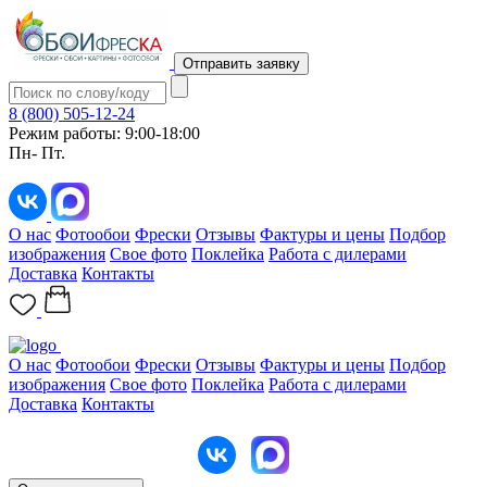
Отправить заявку
8 (800) 505-12-24
Режим работы: 9:00-18:00
Пн- Пт.
О нас
Фотообои
Фрески
Отзывы
Фактуры и цены
Подбор
изображения
Свое фото
Поклейка
Работа с дилерами
Доставка
Контакты
О нас
Фотообои
Фрески
Отзывы
Фактуры и цены
Подбор
изображения
Свое фото
Поклейка
Работа с дилерами
Доставка
Контакты