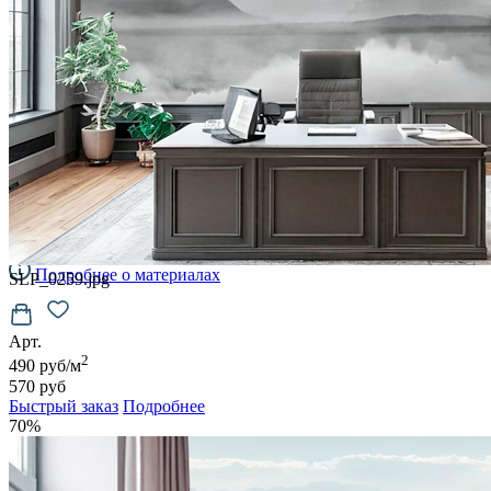
3700
руб/м2
BRISE
4100
руб/м2
CARRETO
4500
руб/м2
KROSTA
4800
руб/м2
STRADO
6500
руб/м2
Подробнее о материалах
SLP_0259.jpg
Арт.
2
490 руб/м
570 руб
Быстрый заказ
Подробнее
70%