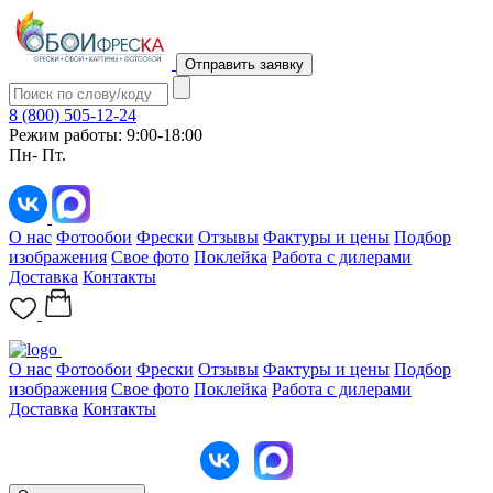
Отправить заявку
8 (800) 505-12-24
Режим работы: 9:00-18:00
Пн- Пт.
О нас
Фотообои
Фрески
Отзывы
Фактуры и цены
Подбор
изображения
Свое фото
Поклейка
Работа с дилерами
Доставка
Контакты
О нас
Фотообои
Фрески
Отзывы
Фактуры и цены
Подбор
изображения
Свое фото
Поклейка
Работа с дилерами
Доставка
Контакты