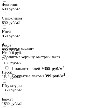
Флизелин
690
руб/м2
Самоклейка
850
руб/м2
Иней
950
руб/м2
3
Росса
Добавьте в корзину
990
руб/м2
Итог:
0
руб.
Добавить в корзину
Быстрый заказ
Лен
1150
руб/м2
2
Положить клей
+359 руб/м
Песок
2
Покрытие лаком
+399 руб/м
1170
руб/м2
Штукатурка
1350
руб/м2
Бархат
1850
руб/м2