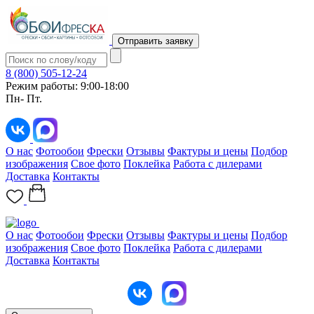
Отправить заявку
8 (800) 505-12-24
Режим работы: 9:00-18:00
Пн- Пт.
О нас
Фотообои
Фрески
Отзывы
Фактуры и цены
Подбор
изображения
Свое фото
Поклейка
Работа с дилерами
Доставка
Контакты
О нас
Фотообои
Фрески
Отзывы
Фактуры и цены
Подбор
изображения
Свое фото
Поклейка
Работа с дилерами
Доставка
Контакты