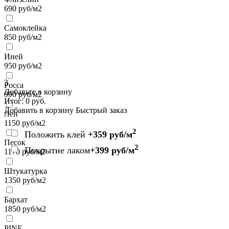
690
руб/м2
Самоклейка
850
руб/м2
Иней
950
руб/м2
3
Росса
Добавьте в корзину
990
руб/м2
Итог:
0
руб.
Добавить в корзину
Быстрый заказ
Лен
1150
руб/м2
2
Положить клей
+359 руб/м
Песок
2
Покрытие лаком
+399 руб/м
1170
руб/м2
Штукатурка
1350
руб/м2
Бархат
1850
руб/м2
PINE