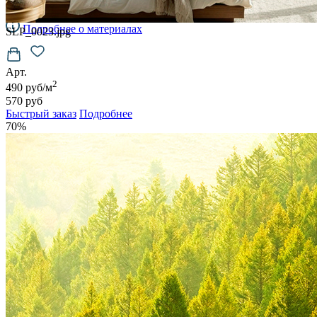
6500
руб/м2
Подробнее о материалах
SLP_0023.jpg
Арт.
2
490 руб/м
570 руб
Быстрый заказ
Подробнее
70%