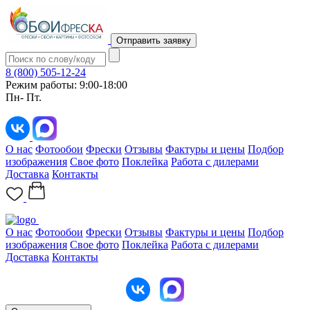
Отправить заявку
8 (800) 505-12-24
Режим работы: 9:00-18:00
Пн- Пт.
О нас
Фотообои
Фрески
Отзывы
Фактуры и цены
Подбор
изображения
Свое фото
Поклейка
Работа с дилерами
Доставка
Контакты
О нас
Фотообои
Фрески
Отзывы
Фактуры и цены
Подбор
изображения
Свое фото
Поклейка
Работа с дилерами
Доставка
Контакты