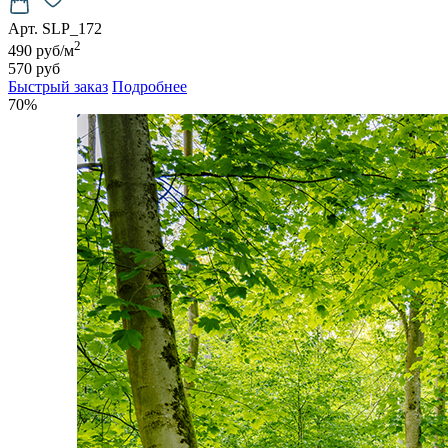
Арт. SLP_172
2
490 руб/м
570 руб
Быстрый заказ
Подробнее
70%